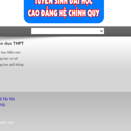
áo dục THPT
u học-Mầm non
ng học cơ sở
ng học phổ thông
hệ Hà Nội
Nội
site này.