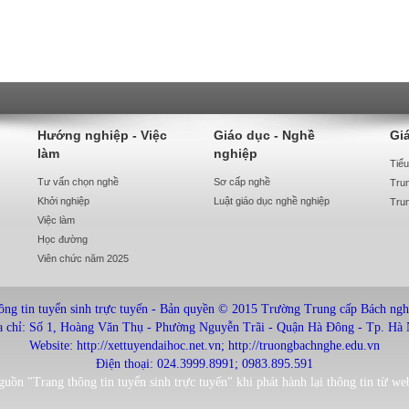
Hướng nghiệp - Việc
Giáo dục - Nghề
Gi
làm
nghiệp
Tiể
Tư vấn chọn nghề
Sơ cấp nghề
Tru
Khởi nghiệp
Luật giáo dục nghề nghiệp
Tru
Việc làm
Học đường
Viên chức năm 2025
ông tin tuyển sinh trực tuyến - Bản quyền © 2015 Trường Trung cấp Bách ng
a chỉ: Số 1, Hoàng Văn Thụ - Phường Nguyễn Trãi - Quận Hà Đông - Tp. Hà 
Website:
http://xettuyendaihoc.net.vn
;
http://truongbachnghe.edu.vn
Điện thoại: 024.3999.8991; 0983.895.591
guồn "Trang thông tin tuyển sinh trực tuyến" khi phát hành lại thông tin từ web