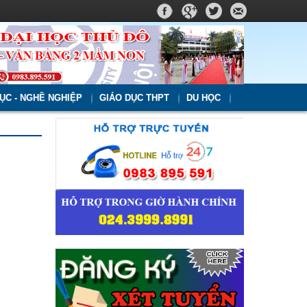
ỤC - NGHỀ NGHIỆP
GIÁO DỤC THPT
DU HỌC