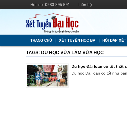
Hotline: 0983.895.591
Liên hệ
TRANG CHỦ
XÉT TUYỂN HỌC BẠ
HỎI ĐÁP XÉT
TAGS: DU HỌC VỪA LÀM VỪA HỌC
Du học Đài loan có tốt thật
Du học Đài loan có tốt như bạ