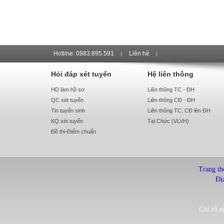
Hotline: 0983.895.591
Liên hệ
Hỏi đáp xét tuyển
Hệ liên thông
HD làm hồ sơ
Liên thông TC - ĐH
QC xét tuyển
Liên thông CĐ - ĐH
Tin tuyển sinh
Liên thông TC, CĐ lên ĐH
KQ xét tuyển
Tại Chức (VLVH)
Đề thi-Điểm chuẩn
Trang th
Đị
Ghi rõ n